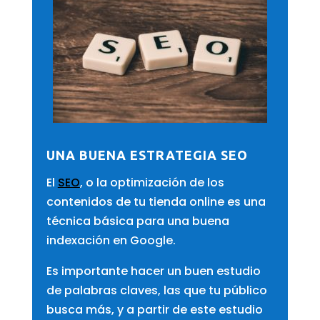
UNA BUENA ESTRATEGIA SEO
El
SEO
, o la optimización de los
contenidos de tu tienda online es una
técnica básica para una buena
indexación en Google.
Es importante hacer un buen estudio
de palabras claves, las que tu público
busca más, y a partir de este estudio