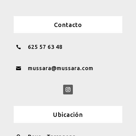
Contacto
625 57 63 48

mussara@mussara.com

Ubicación