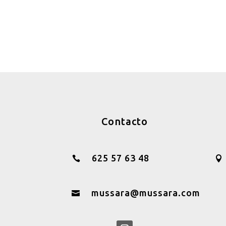
Contacto
625 57 63 48


mussara@mussara.com
