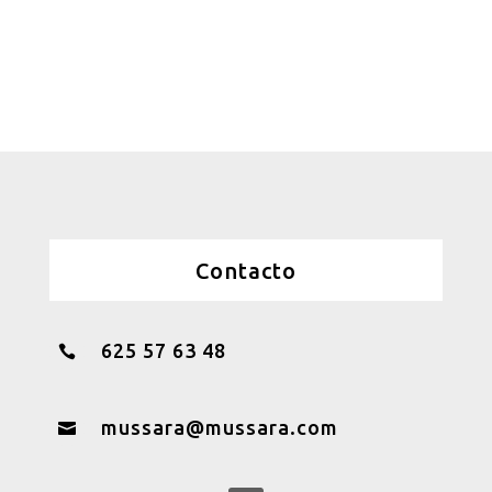
Contacto
625 57 63 48

mussara@mussara.com
