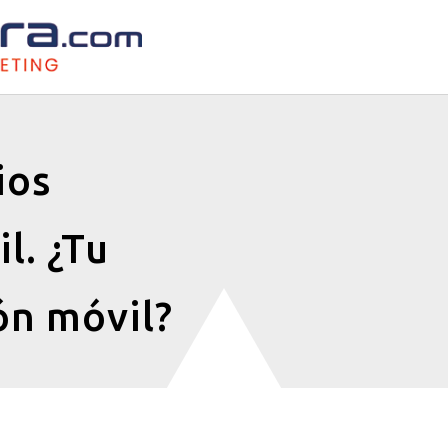
ios
l. ¿Tu
ón móvil?