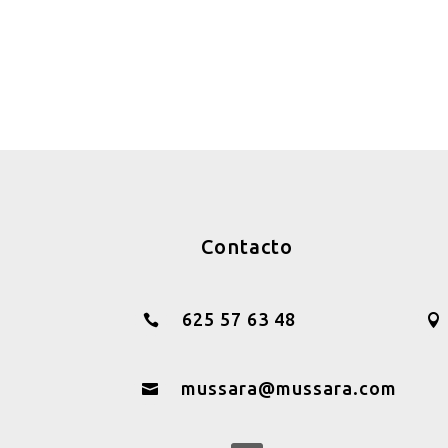
Contacto
625 57 63 48


mussara@mussara.com
