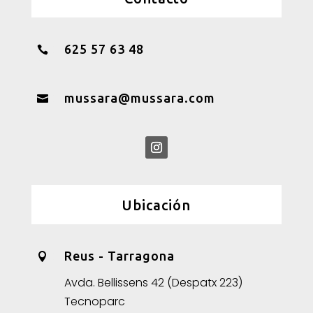
625 57 63 48

mussara@mussara.com

Ubicación
Reus - Tarragona

Avda. Bellissens 42 (Despatx 223)
Tecnoparc