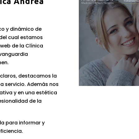
ica Andrea
co y dinámico de
del cual estamos
web de la Clínica
 vanguardia
nen.
s claros, destacamos la
da servicio. Además nos
tiva y en una estética
fesionalidad de la
da para informar y
eficiencia.